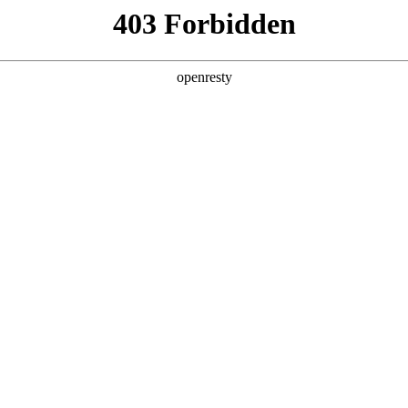
店查询
关于z6com·尊龙
ECRUITMENT
，一直秉承“专业 专注 专家”的经营理念，服务于全球1000万+用户。目前z6
广大经销商伙伴，一起迎风跑，一起赢未来。